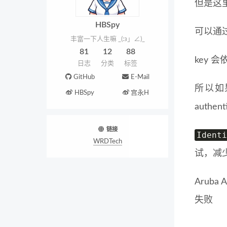
但是这
HBSpy
可以通
丰富一下人生嘛 _(:з」∠)_
81
12
88
key 
日志
分类
标签
GitHub
E-Mail
所以如果
HBSpy
宫永H
authent
链接
Identi
WRDTech
试，减少 
Aruba
失败