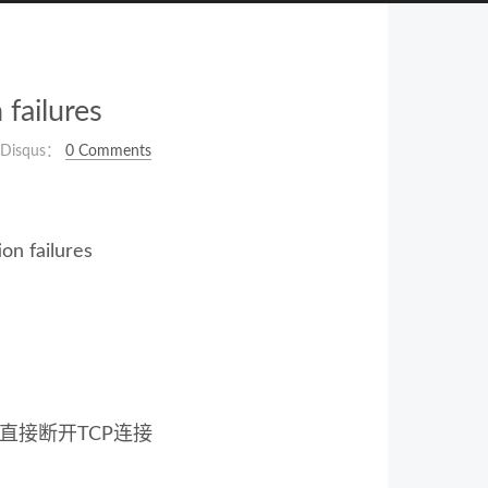
failures
Disqus：
0 Comments
n failures
直接断开TCP连接