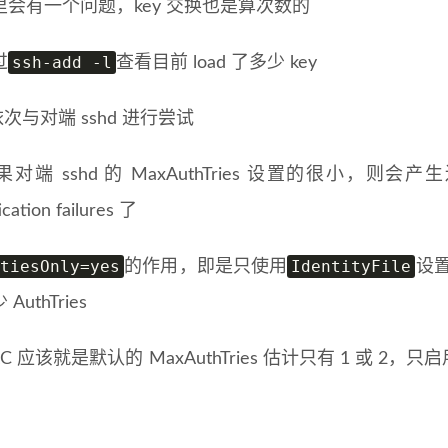
里会有一个问题，key 交换也是算次数的
ssh-add -l
过
查看目前 load 了多少 key
会依次与对端 sshd 进行尝试
对端 sshd 的 MaxAuthTries 设置的很小，则会产生
ication failures 了
tiesOnly=yes
IdentityFile
的作用，即是只使用
设置
AuthTries
 AC 应该就是默认的 MaxAuthTries 估计只有 1 或 2，只