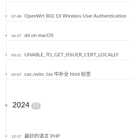
OpenWrt 802.1X Wireless User Authentication
07-08
dd on macOS
06-27
UNABLE_TO_GET_ISSUER_CERT_LOCALLY
03-21
coc.nvim .tsx 中补全 html 标签
03-07
2024
13
最好的语言 PHP
12-17