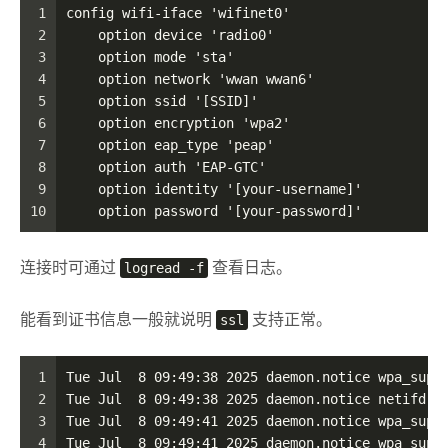
1
config wifi-iface 'wifinet0'
2
    option device 'radio0'
3
    option mode 'sta'
4
    option network 'wwan wwan6'
5
    option ssid '[SSID]'
6
    option encryption 'wpa2'
7
    option eap_type 'peap'
8
    option auth 'EAP-GTC'
9
    option identity '[your-username]'
10
    option password '[your-password]'
连接时可通过
logread -f
查看日志。
能看到证书信息一般就说明
ssl
支持正常。
1
Tue Jul  8 09:49:38 2025 daemon.notice wpa_supp
2
Tue Jul  8 09:49:38 2025 daemon.notice netifd: 
3
Tue Jul  8 09:49:41 2025 daemon.notice wpa_supp
4
Tue Jul  8 09:49:41 2025 daemon.notice wpa_supp