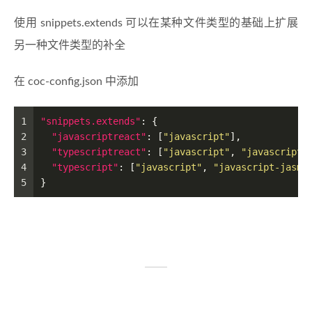
使用 snippets.extends 可以在某种文件类型的基础上扩展
另一种文件类型的补全
在 coc-config.json 中添加
1
"snippets.extends"
:
{
2
"javascriptreact"
:
[
"javascript"
]
,
3
"typescriptreact"
:
[
"javascript"
,
"javascript-
4
"typescript"
:
[
"javascript"
,
"javascript-jasmi
5
}