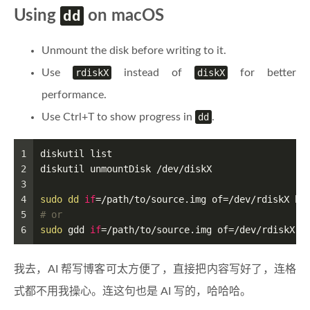
Using
dd
on macOS
Unmount the disk before writing to it.
Use
rdiskX
instead of
diskX
for better
performance.
Use Ctrl+T to show progress in
dd
.
1
diskutil list
2
diskutil unmountDisk /dev/diskX
3
4
sudo
dd
if
=/path/to/source.img of=/dev/rdiskX bs
5
# or
6
sudo
 gdd 
if
=/path/to/source.img of=/dev/rdiskX b
我去，AI 帮写博客可太方便了，直接把内容写好了，连格
式都不用我操心。连这句也是 AI 写的，哈哈哈。