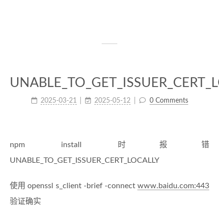
UNABLE_TO_GET_ISSUER_CERT_
2025-03-21
2025-05-12
0 Comments
npm install 时报错
UNABLE_TO_GET_ISSUER_CERT_LOCALLY
使用 openssl s_client -brief -connect
www.baidu.com:443
验证确实