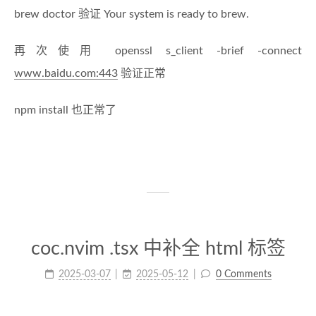
brew doctor 验证 Your system is ready to brew.
再次使用 openssl s_client -brief -connect
www.baidu.com:443
验证正常
npm install 也正常了
coc.nvim .tsx 中补全 html 标签
2025-03-07
2025-05-12
0 Comments