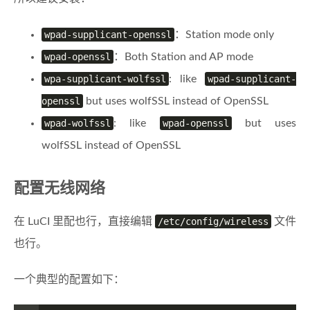
wpad-supplicant-openssl
：Station mode only
wpad-openssl
：Both Station and AP mode
wpa-supplicant-wolfssl
: like
wpad-supplicant-
openssl
but uses wolfSSL instead of OpenSSL
wpad-wolfssl
: like
wpad-openssl
but uses
wolfSSL instead of OpenSSL
配置无线网络
在 LuCI 里配也行，直接编辑
/etc/config/wireless
文件
也行。
一个典型的配置如下：