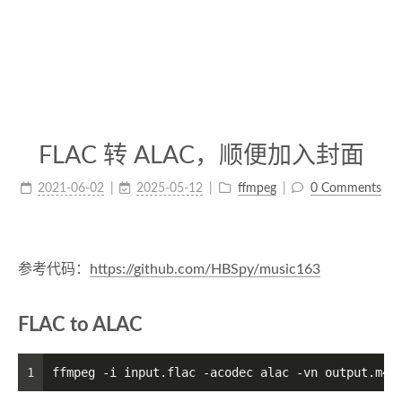
FLAC 转 ALAC，顺便加入封面
2021-06-02
2025-05-12
ffmpeg
0 Comments
参考代码：
https://github.com/HBSpy/music163
FLAC to ALAC
1
ffmpeg -i input.flac -acodec alac -vn output.m4a