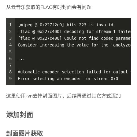
从云音乐获取的FLAC有时封面会有问题
1
[mjpeg @ 0x227f2c0] bits 223 is invalid
2
[flac @ 0x227c400] decoding for stream 1 failed
3
[flac @ 0x227c400] Could not find codec paramete
4
Consider increasing the value for the 'analyzedu
5
6
...
7
8
Automatic encoder selection failed for output st
9
Error selecting an encoder for stream 0:0
这里使用-vn去掉封面图片，后续再通过其它方式添加
添加封面
封面图片获取