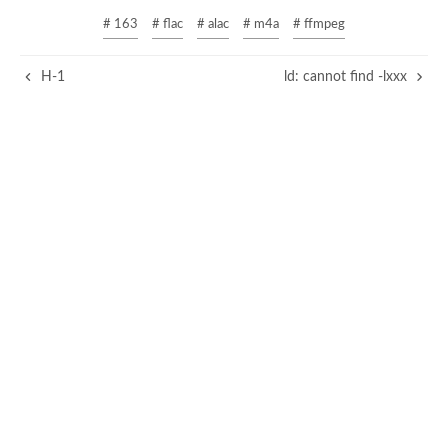
# 163
# flac
# alac
# m4a
# ffmpeg
H-1
ld: cannot find -lxxx